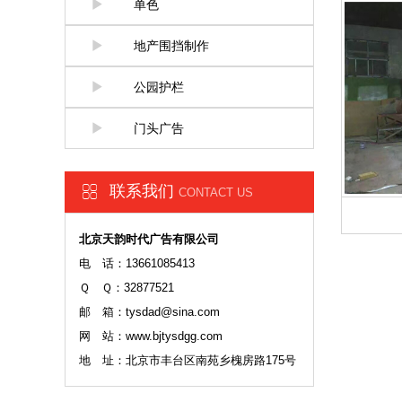
单色
地产围挡制作
公园护栏
门头广告
联系我们
CONTACT US
北京天韵时代广告有限公司
电 话：13661085413
Ｑ Ｑ：32877521
邮 箱：tysdad@sina.com
网 站：www.bjtysdgg.com
地 址：北京市丰台区南苑乡槐房路175号