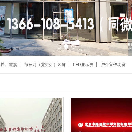
围挡、道旗
节日灯（霓虹灯）装饰
LED显示屏
户外宣传橱窗