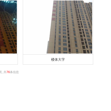
楼体大字
页, 共
76
条信息