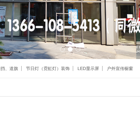
围挡、道旗
节日灯（霓虹灯）装饰
LED显示屏
户外宣传橱窗