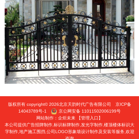
版权所有 copyright© 2026北京天韵时代广告有限公司
京ICP备
14043789号-1
京公网安备 11011502006199号
网站制作：
企炬未来
【管理入口】
本公司提供广告招牌制作,标识标牌制作,发光字制作,楼顶楼体标识大
字制作,地产施工围挡,公司LOGO形象墙设计制作及安装等服务,欢迎
咨询