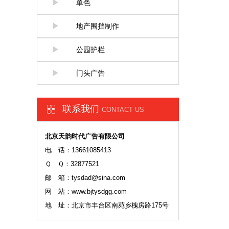
单色
地产围挡制作
公园护栏
门头广告
联系我们
CONTACT US
北京天韵时代广告有限公司
电 话：13661085413
Ｑ Ｑ：32877521
邮 箱：tysdad@sina.com
网 站：www.bjtysdgg.com
地 址：北京市丰台区南苑乡槐房路175号