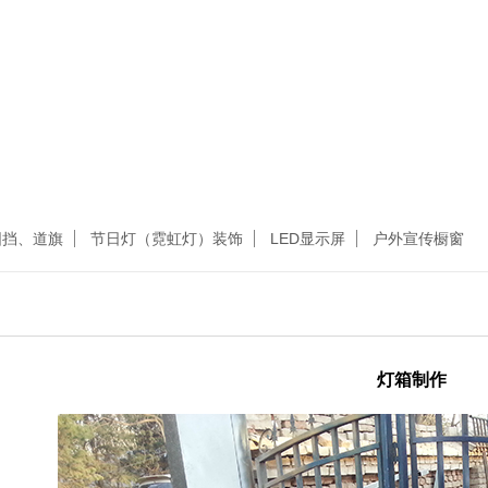
围挡、道旗
节日灯（霓虹灯）装饰
LED显示屏
户外宣传橱窗
灯箱制作