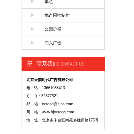
单色
地产围挡制作
公园护栏
门头广告
联系我们
CONTACT US
北京天韵时代广告有限公司
电 话：13661085413
Ｑ Ｑ：32877521
邮 箱：tysdad@sina.com
网 站：www.bjtysdgg.com
地 址：北京市丰台区南苑乡槐房路175号