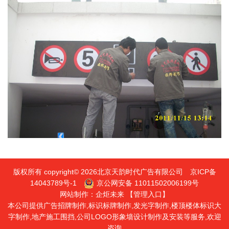
版权所有 copyright© 2026北京天韵时代广告有限公司
京ICP备
14043789号-1
京公网安备 11011502006199号
网站制作：
企炬未来
【管理入口】
本公司提供广告招牌制作,标识标牌制作,发光字制作,楼顶楼体标识大
字制作,地产施工围挡,公司LOGO形象墙设计制作及安装等服务,欢迎
咨询