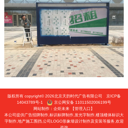
版权所有 copyright© 2026北京天韵时代广告有限公司
京ICP备
14043789号-1
京公网安备 11011502006199号
网站制作：
企炬未来
【管理入口】
本公司提供广告招牌制作,标识标牌制作,发光字制作,楼顶楼体标识大
字制作,地产施工围挡,公司LOGO形象墙设计制作及安装等服务,欢迎
咨询