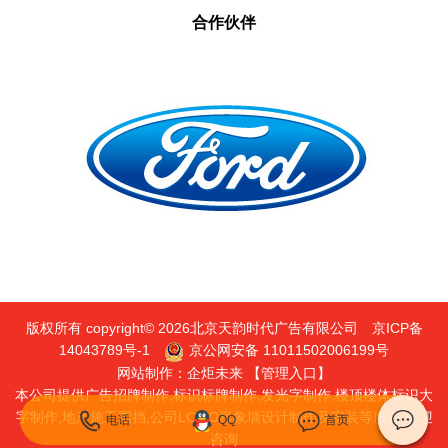
合作伙伴
版权所有 copyright© 2026北京天韵时代广告有限公司
京ICP备
14043789号-1
京公网安备 11011502006199号
网站制作：
企炬未来
【管理入口】
本公司提供广告招牌制作,标识标牌制作,发光字制作,楼顶楼体标识大
字制作,地产施工围挡,公司LOGO形象墙设计制作及安装等服务,欢迎
电话
QQ
首页
咨询