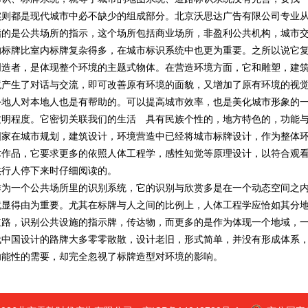
则都是现代城市中必不缺少的组成部分。北京沃思达广告有限公司专业从事
是公共场所的指示，这个场所包括商业场所，非盈利公共机构，城市交
的标牌比室内标牌复杂得多，在城市标识系统中也更为重要。之所以说它
创造者，是体现整个环境的主题式物体。在营造环境方面，它和雕塑，建
境产生了对话与交流，即可改善原有环境的面貌，又增加了原有环境的视
外地人对本地人也是有帮助的。可以提高城市效率，也是美化城市形象的
文明程度。它密切关联我们的生活 具有民族个性的，地方特色的，功能
国家在城市规划，建筑设计，环境营造中已经将城市标牌设计，作为整体
术作品，它要求更多的依照人体工程学，感性知觉等原理设计，以符合观看
供行人停下来时仔细阅读的。
一个公共场所里的识别系统，它的识别与欣赏多是在一个动态空间之内
就显得由为重要。尤其在标牌与人之间的比例上，人体工程学应恰如其分
道路，识别公共设施的指示牌，传达物，而更多的是作为体现一个地域，
代中国设计的路牌大多零零散散，设计老旧，形式简单，并没有形成体系
功能性的需要，却完全忽视了标牌造型对环境的影响。