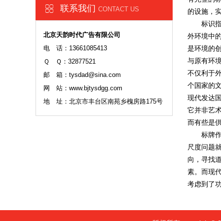
联系我们
CONTACT US
的设施，实
标识指的
北京天韵时代广告有限公司
外环境中
电 话：13661085413
是环境的
与原有环
Ｑ Ｑ：32877521
不仅利于
邮 箱：tysdad@sina.com
个国家的
网 站：www.bjtysdgg.com
现代发达
地 址：北京市丰台区南苑乡槐房路175号
它并非艺
而有些是
标牌作为
尺度问题
向，寻找
素。而现
考虑到了